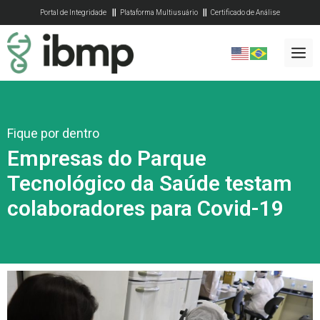
Portal de Integridade
Plataforma Multiusuário
Certificado de Análise
Fique por dentro
Empresas do Parque
Tecnológico da Saúde testam
colaboradores para Covid-19