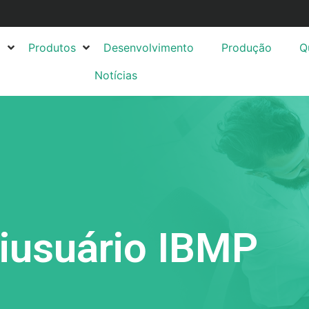
l
Produtos
Desenvolvimento
Produção
Q
Notícias
iusuário IBMP