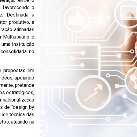
teração entre o
, favorecendo o
e. Destinada a
or produtivo, a
ração alinhadas
 Multiusuário é
uma Instituição
 consolidada no
de propostas em
tídeos, apoiando
amente, pretende
os estratégicos,
a nacionalização
s de “design by
lise técnica das
etos, atuando na