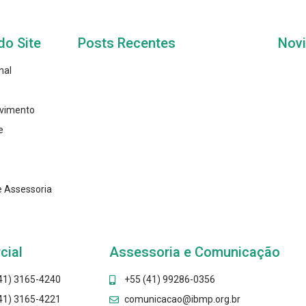
do Site
Posts Recentes
Nov
nal
vimento
e
e Assessoria
cial
Assessoria e Comunicação
41) 3165-4240
+55 (41) 99286-0356
41) 3165-4221
comunicacao@ibmp.org.br