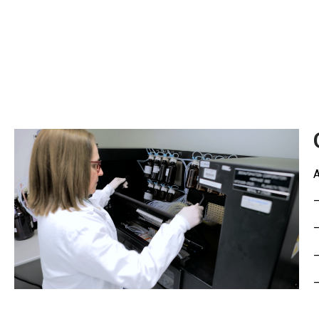
A
–
–
–
–